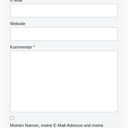
E-Mail
*
e
:
Website
Kommentar
*
Meinen Namen, meine E-Mail-Adresse und meine