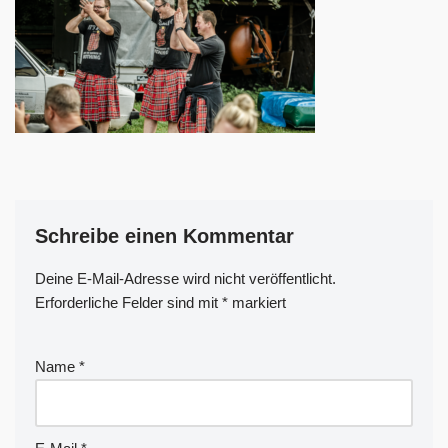
Schreibe einen Kommentar
Deine E-Mail-Adresse wird nicht veröffentlicht.
A
Erforderliche Felder sind mit
lt
*
markiert
e
r
Name
*
n
a
ti
v