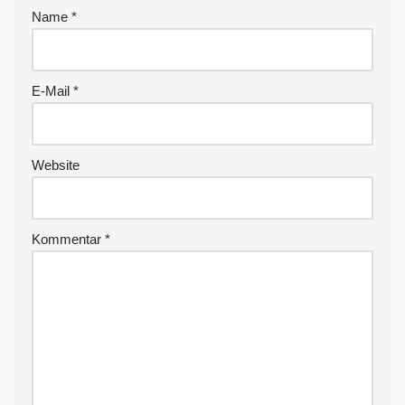
r
Name
*
n
a
ti
v
E-Mail
*
e
:
Website
Kommentar
*