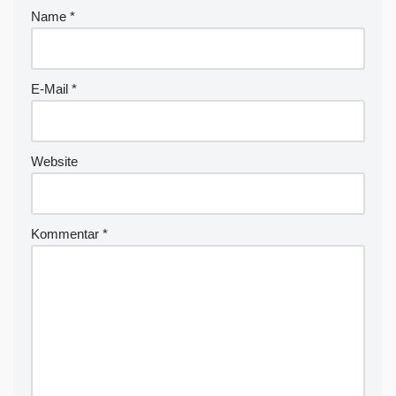
r
Name
*
n
a
ti
v
E-Mail
*
e
:
Website
Kommentar
*