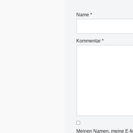
lt
e
Name
*
r
n
a
Kommentar
*
ti
v
e
:
Meinen Namen, meine E-Ma