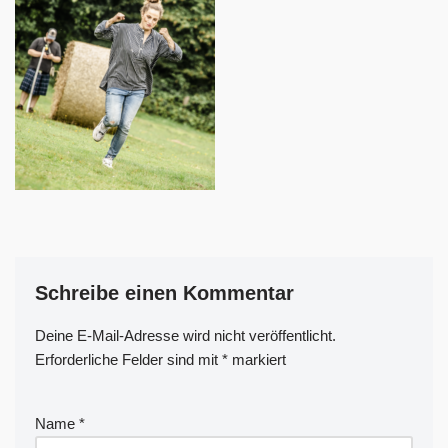
Schreibe einen Kommentar
Deine E-Mail-Adresse wird nicht veröffentlicht.
A
Erforderliche Felder sind mit
lt
*
markiert
e
r
Name
*
n