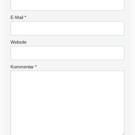
a
ti
v
E-Mail
*
e
:
Website
Kommentar
*