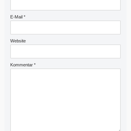
a
ti
v
E-Mail
*
e
:
Website
Kommentar
*