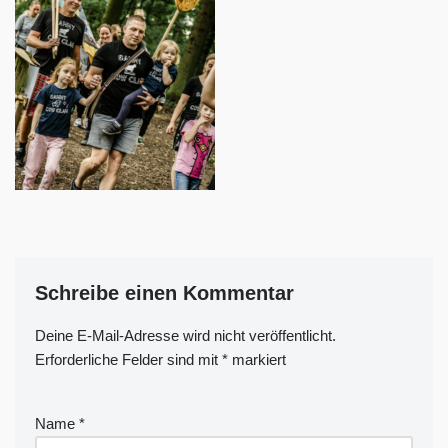
Schreibe einen Kommentar
Deine E-Mail-Adresse wird nicht veröffentlicht.
A
Erforderliche Felder sind mit
lt
*
markiert
e
r
Name
*
n